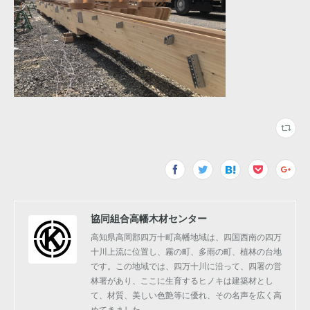
協同組合高幡木材センター
高知県高岡郡四万十町高幡地域は、四国西南の四万
十川上流に位置し、霧の町、多雨の町、植林の台地
です。この地域では、四万十川に沿って、四署の営
林署があり、ここに生育するヒノキは建築材とし
て、材質、美しい色艶等に優れ、その名声を広く高
めてきました。