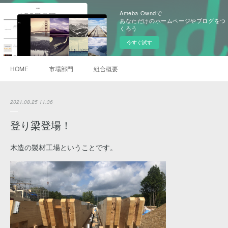
Ameba Owndで
あなただけのホームページやブログをつ
くろう
今すぐ試す
HOME
市場部門
組合概要
2021.08.25 11:36
登り梁登場！
木造の製材工場ということです。